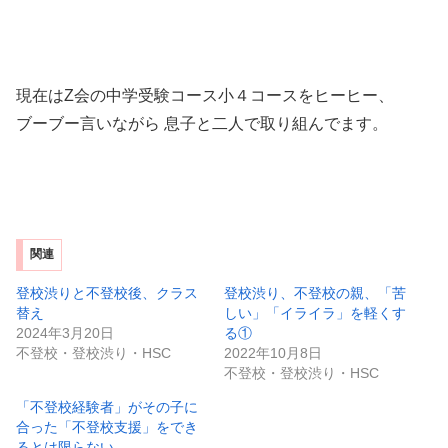
現在はZ会の中学受験コース小４コースをヒーヒー、
ブーブー言いながら 息子と二人で取り組んでます。
関連
登校渋りと不登校後、クラス
登校渋り、不登校の親、「苦
替え
しい」「イライラ」を軽くす
2024年3月20日
る①
不登校・登校渋り・HSC
2022年10月8日
不登校・登校渋り・HSC
「不登校経験者」がその子に
合った「不登校支援」をでき
るとは限らない