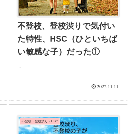
不登校、登校渋りで気付い
た特性、HSC（ひといちば
い敏感な子）だった①
...
2022.11.11
不登校・登校渋り・HSC