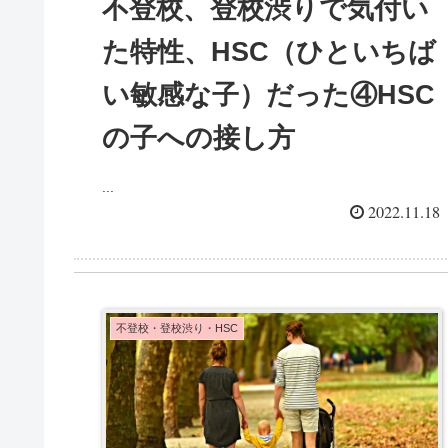
不登校、登校渋りで気付い
た特性、HSC（ひといちば
い敏感な子）だった④HSC
の子への接し方
...
2022.11.18
不登校・登校渋り・HSC