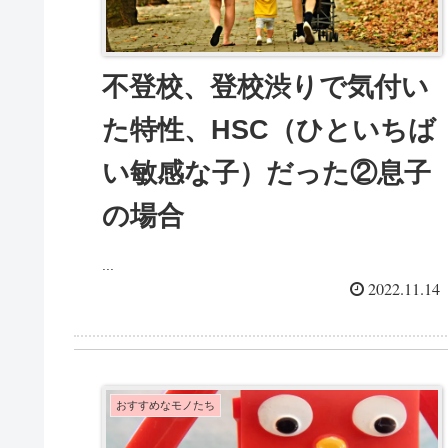
不登校、登校渋りで気付い
た特性、HSC（ひといちば
い敏感な子）だった②息子
の場合
...
2022.11.14
おすすめなモノたち