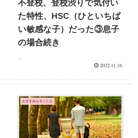
不登校、登校渋りで気付い
た特性、HSC（ひといちば
い敏感な子）だった③息子
の場合続き
...
2022.11.16
おすすめなモノたち