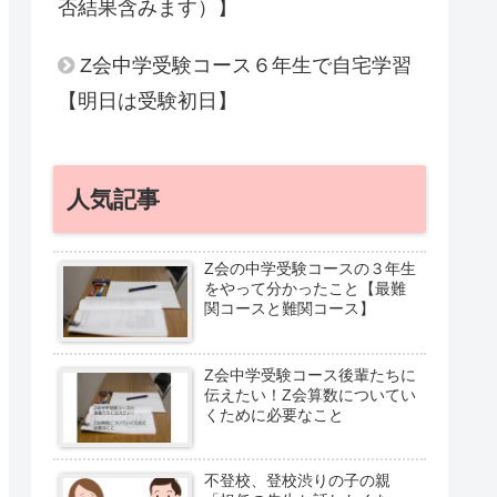
否結果含みます）】
Z会中学受験コース６年生で自宅学習
【明日は受験初日】
人気記事
Z会の中学受験コースの３年生
をやって分かったこと【最難
関コースと難関コース】
Z会中学受験コース後輩たちに
伝えたい！Z会算数についてい
くために必要なこと
不登校、登校渋りの子の親