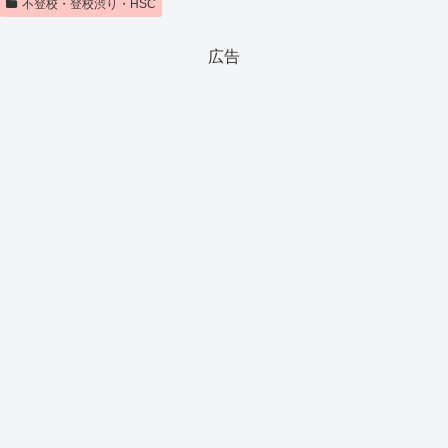
不登校・登校渋り・HSC
広告