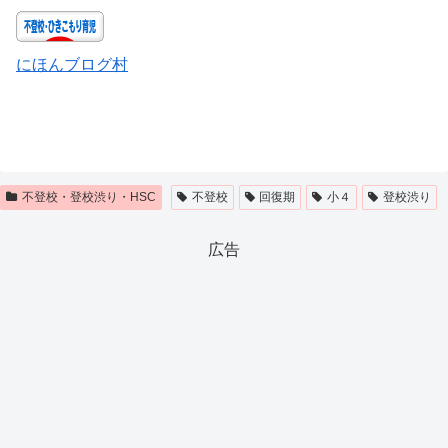
にほんブログ村
不登校・登校渋り・HSC
不登校
回復期
小４
登校渋り
広告